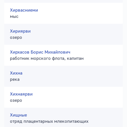
Хирвасниеми
мыс
Хириярви
озеро
Хирхасов Борис Михайлович
работник морского флота, капитан
Хихна
река
Хихнаярви
озеро
Хищные
отряд плацентарных млекопитающих