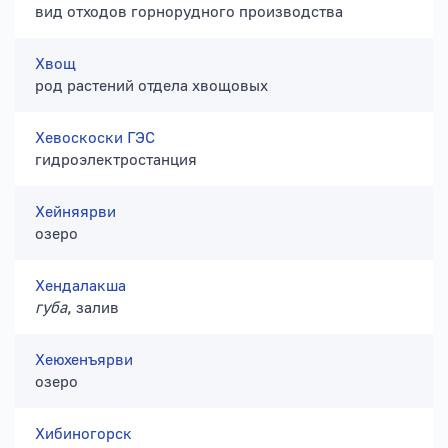
вид отходов горнорудного производства
Хвощ
род растений отдела хвощовых
Хевоскоски ГЭС
гидроэлектростанция
Хейняярви
озеро
Хендалакша
губа
, залив
Хеюхенъярви
озеро
Хибиногорск