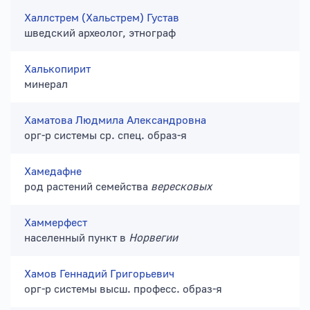
Халлстрем (Хальстрем) Густав
шведский археолог, этнограф
Халькопирит
минерал
Хаматова Людмила Александровна
орг-р системы ср. спец. образ-я
Хамедафне
род растений семейства
вересковых
Хаммерфест
населенный пункт в
Норвегии
Хамов Геннадий Григорьевич
орг-р системы высш. професс. образ-я