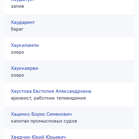
залив
Хаударент
берег
Хаукилампи
озеро
Хауккаярви
озеро
Хаустова Евстолия Александровна
архивист, работник телевидения
Хаценко Борис Семенович
капитан промысловых судов
Хведчин Юрий Юрьевич