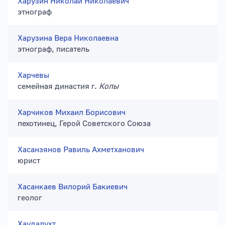
Харузин Николай Николаевич
этнограф
Харузина Вера Николаевна
этнограф, писатель
Харчевы
семейная династия г.
Колы
Харчиков Михаил Борисович
пехотинец, Герой Советского Союза
Хасанзянов Равиль Ахметханович
юрист
Хасанкаев Вилорий Бакиевич
геолог
Хаудалухт