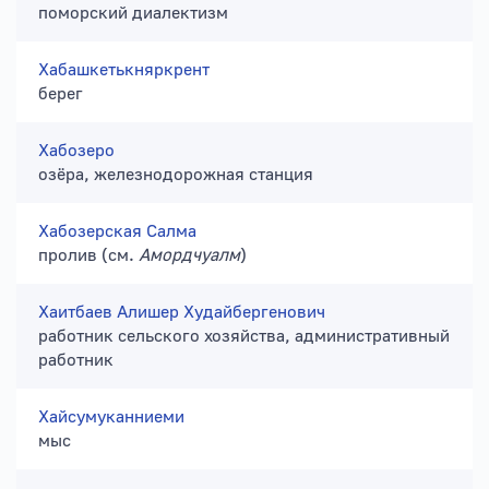
поморский диалектизм
Хабашкетькняркрент
берег
Хабозеро
озёра, железнодорожная станция
Хабозерская Салма
пролив (см.
Амордчуалм
)
Хаитбаев Алишер Худайбергенович
работник сельского хозяйства, административный
работник
Хайсумуканниеми
мыс