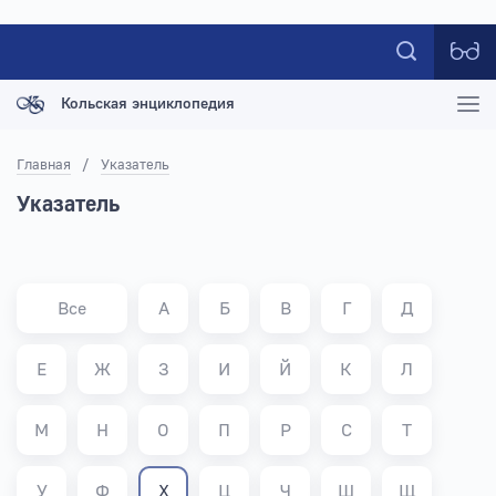
Кольская энциклопедия
Главная
/
Указатель
Указатель
Все
А
Б
В
Г
Д
Е
Ж
З
И
Й
К
Л
М
Н
О
П
Р
С
Т
У
Ф
Х
Ц
Ч
Ш
Щ