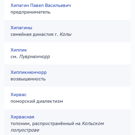
Хипагин Павел Васильевич
предприниматель
Хипагины
семейная династия г.
Колы
Хиппик
см.
Пуврнюнчорр
Хиппикнюнчорр
возвышенность
Хирвас
поморский диалектизм
Хирвасная
топоним, распространённый на
Кольском
полуострове