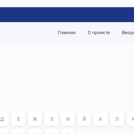
Главная
О проекте
Ввод
Д
Е
Ж
З
И
Й
К
Л