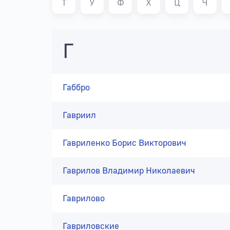
Т
У
Ф
Х
Ц
Ч
Г
Габбро
Гавриил
Гавриленко Борис Викторович
Гаврилов Владимир Николаевич
Гаврилово
Гавриловские