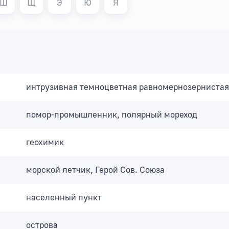
Ш
Щ
Э
Ю
Я
интрузивная темноцветная равномернозернистая
помор-промышленник, полярный мореход
геохимик
морской летчик, Герой Сов. Союза
населенный пункт
острова