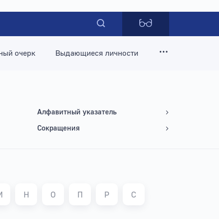
ный очерк
Выдающиеся личности
Алфавитный указатель
Сокращения
М
Н
О
П
Р
С