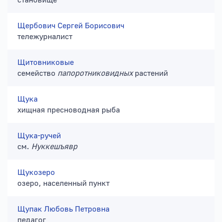
становище
Щербович Сергей Борисович
тележурналист
Щитовниковые
семейство
папоротниковидных
растений
Щука
хищная пресноводная рыба
Щука-ручей
см.
Нуккешъявр
Щукозеро
озеро, населенный пункт
Щупак Любовь Петровна
педагог