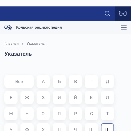
Кольская энциклопедия
Главная
/
Указатель
Указатель
Все
А
Б
В
Г
Д
Е
Ж
З
И
Й
К
Л
М
Н
О
П
Р
С
Т
У
Ф
Х
Ц
Ч
Ш
Щ