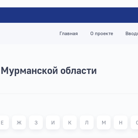
Главная
О проекте
Ввод
 Мурманской области
Е
Ж
З
И
К
Л
М
Н