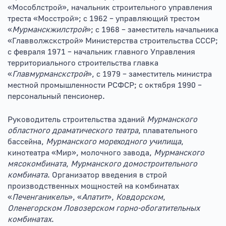
«Мособлстрой», начальник строительного управления
треста «Мосстрой»; с 1962 – управляющий трестом
«
Мурманскжилстрой
»; с 1968 – заместитель начальника
«Главволжскстрой» Министерства строительства СССР;
с февраля 1971 – начальник главного Управления
территориального строительства главка
«
Главмурманскстрой
», с 1979 – заместитель министра
местной промышленности РСФСР; с октября 1990 –
персональный пенсионер.
Руководитель строительства зданий
Мурманского
областного драматического театра
, плавательного
бассейна,
Мурманского мореходного училища
,
кинотеатра «Мир», молочного завода,
Мурманского
мясокомбината
,
Мурманского домостроительного
комбината
. Организатор введения в строй
производственных мощностей на комбинатах
«
Печенганикель
», «
Апатит
»,
Ковдорском
,
Оленегорском
Ловозерском
горно-обогатительных
комбинатах
.