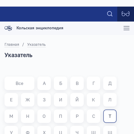
Кольская энциклопедия
Главная
/
Указатель
Указатель
Все
А
Б
В
Г
Д
Е
Ж
З
И
Й
К
Л
М
Н
О
П
Р
С
Т
У
Ф
Х
Ц
Ч
Ш
Щ