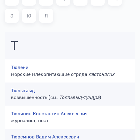
Э
Ю
Я
Т
Тюлени
морские млекопитающие отряда
ластоногих
Тюлыгаыд
возвышенность (см.
Толпьвыд-тундра
)
Тюляпин Константин Алексеевич
журналист, поэт
Тюремнов Вадим Алексеевич