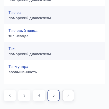
поморский диалектизм
Тяглец
поморский диалектизм
Тягловый невод
тип невода
Тяж
поморский диалектизм
Тяч-тундра
возвышенность
3
4
5