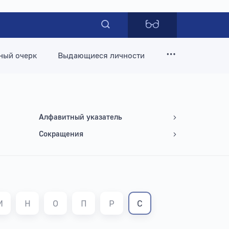
ный очерк
Выдающиеся личности
Алфавитный указатель
Сокращения
М
Н
О
П
Р
С