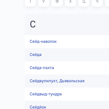
Т
У
Ф
Х
Ц
Ч
С
Сейд-наволок
Сейда
Сейда-пахта
Сейдвупилухт, Дьявольская
Сейдвыд-тундра
Сейдйок