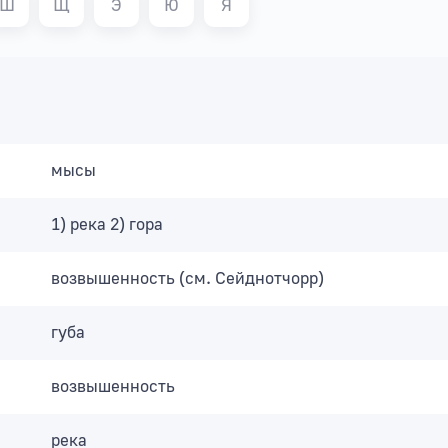
Ш
Щ
Э
Ю
Я
мысы
1) река 2) гора
возвышенность (см. Сейднотчорр)
губа
возвышенность
река