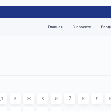
Главная
О проекте
Ввод
Д
Е
Ж
З
И
Й
К
Л