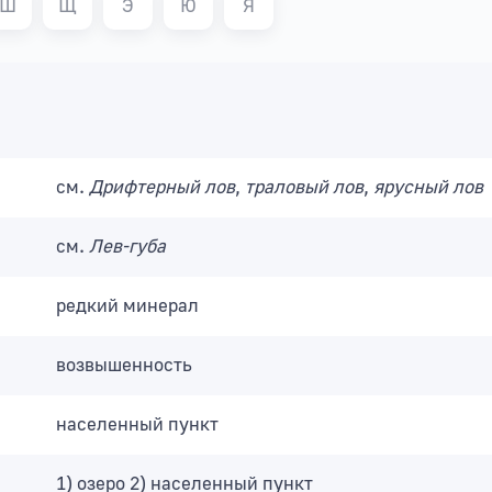
Ш
Щ
Э
Ю
Я
см.
Дрифтерный лов
,
траловый лов
,
ярусный лов
см.
Лев-губа
редкий минерал
возвышенность
населенный пункт
1) озеро 2) населенный пункт