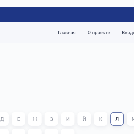
Главная
О проекте
Ввод
Д
Е
Ж
З
И
Й
К
Л