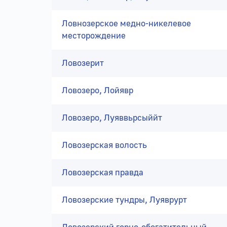
Ловнозерское медно-никелевое
месторождение
Ловозерит
Ловозеро, Лойявр
Ловозеро, Луяввьрсыййт
Ловозерская волость
Ловозерская правда
Ловозерские тундры, Луяврурт