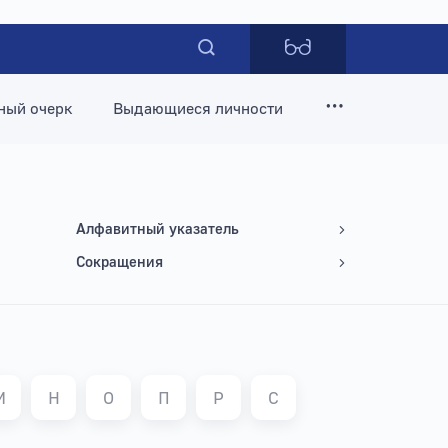
ный очерк
Выдающиеся личности
Алфавитный указатель
Сокращения
М
Н
О
П
Р
С