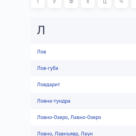
Т
У
Ф
Х
Ц
Ч
Л
Лов
Лов-губа
Ловдарит
Ловна-тундра
Ловно-Озеро, Лавно-Озеро
Ловно, Лавнъявр, Лаун