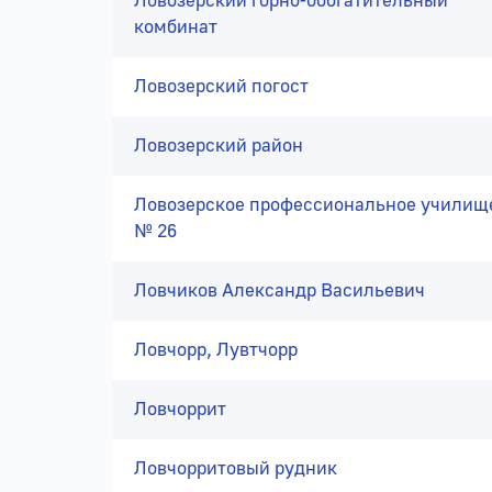
Ловозерский горно-обогатительный
комбинат
Ловозерский погост
Ловозерский район
Ловозерское профессиональное училищ
№ 26
Ловчиков Александр Васильевич
Ловчорр, Лувтчорр
Ловчоррит
Ловчорритовый рудник