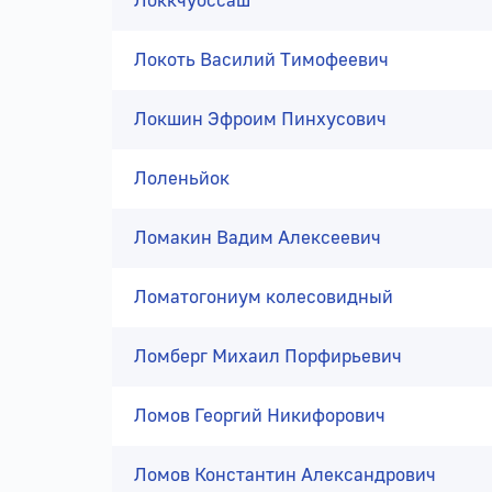
Локкчуоссаш
Локоть Василий Тимофеевич
Локшин Эфроим Пинхусович
Лоленьйок
Ломакин Вадим Алексеевич
Ломатогониум колесовидный
Ломберг Михаил Порфирьевич
Ломов Георгий Никифорович
Ломов Константин Александрович