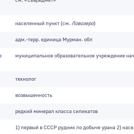
см. «
Севредмет
»
населенный пункт (см.
Ловозеро
)
адм.-терр. единица Мурман. обл
е
муниципальное образовательное учреждение на
технолог
возвышенность
редкий минерал класса силикатов
1) первый в СССР рудник по добыче урана 2) нас