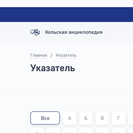
Кольская энциклопедия
Главная
/
Указатель
Указатель
Все
А
Б
В
Г