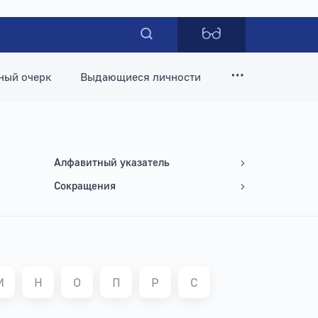
ный очерк
Выдающиеся личности
Алфавитный указатель
Сокращения
М
Н
О
П
Р
С