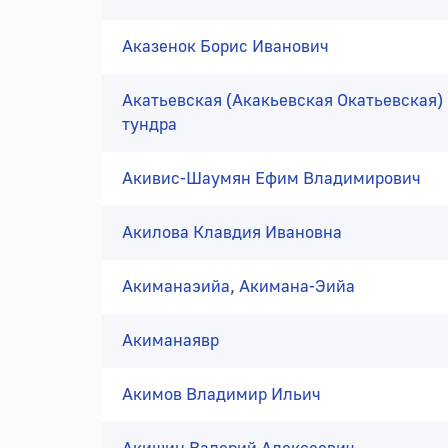
Аказенок Борис Иванович
Акатьевская (Акакьевская Окатьевская)
тундра
Акивис-Шаумян Ефим Владимирович
Акилова Клавдия Ивановна
Акиманаэийа, Акимана-Эийа
Акиманаявр
Акимов Владимир Ильич