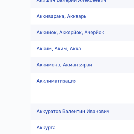
Акишин Валерий Алексеевич
Аккиварака, Аккварь
Аккийок, Аккерйок, Ачерйок
Акким, Аким, Акка
Аккимоно, Акманъярви
Акклиматизация
Аккуратов Валентин Иванович
Аккурта