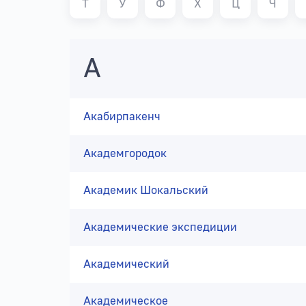
Т
У
Ф
Х
Ц
Ч
А
Акабирпакенч
Академгородок
Академик Шокальский
Академические экспедиции
Академический
Академическое