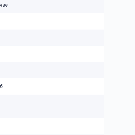
чве
б