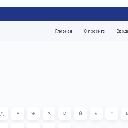
Главная
О проекте
Ввод
Д
Е
Ж
З
И
Й
К
Л