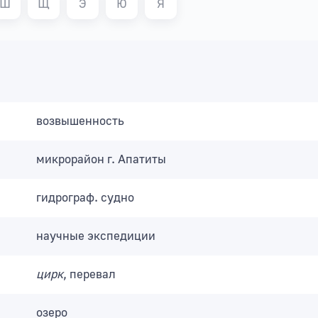
Ш
Щ
Э
Ю
Я
возвышенность
микрорайон г. Апатиты
гидрограф. судно
научные экспедиции
цирк
, перевал
озеро