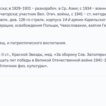
йска; в 1929–1931 – разнорабоч. в Ср. Азии; с 1934 – в
чегорска
; участник Вел. Отеч. войны, с 1941 – ст. мето
релк. див. 126-го стрелк. корпуса
14-й армии Карельског
ерации,
освобождения Польши, Чехословакии, взятия Гер
ещ. и патриотического воспитания.
I ст., Красной Звезды, мед. «За оборону Сов. Заполярь
цать лет победы в Великой Отечественной войне 1941–19
Отличник физ. культуры».