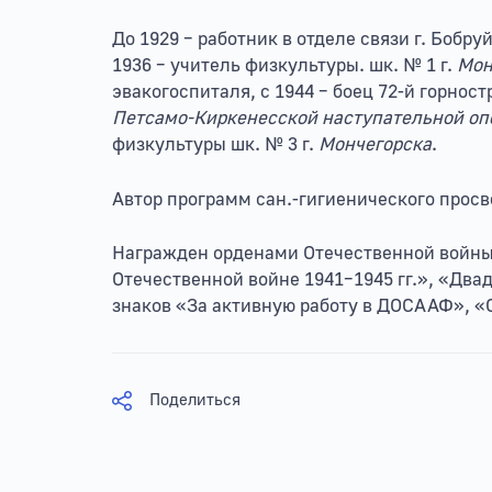
До 1929 – работник в отделе связи г. Бобру
1936 – учитель физкультуры. шк. № 1 г.
Мон
эвакогoспиталя, с 1944 – боец 72-й горност
Петсамо-Киркенесской наступательной оп
физкультуры шк. № 3 г.
Мончегорска
.
Автор программ сан.-гигиенического просв
Награжден орденами Отечественной войны I
Отечественной войне 1941–1945 гг.», «Двад
знаков «За активную работу в ДОСААФ», «
Поделиться