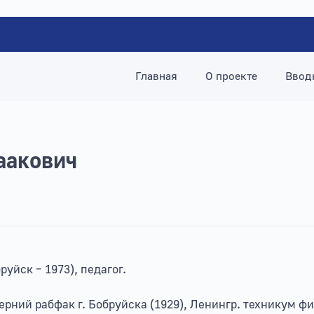
Главная
О проекте
Ввод
аакович
бруйск – 1973), педагог.
рний рабфак г. Бобруйска (1929), Ленингр. техникум физ