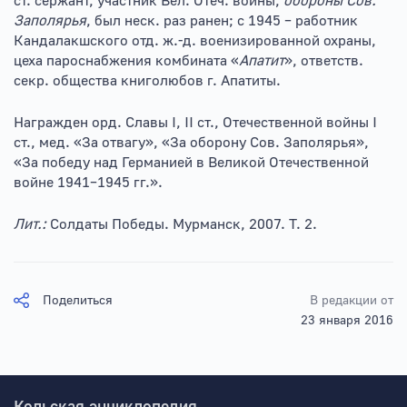
ст. сержант, участник Вел. Отеч. войны,
обороны Сов.
Заполярья
, был неск. раз ранен; с 1945 – работник
Кандалакшского отд. ж.-д. военизированной охраны,
цеха пароснабжения комбината «
Апатит
», ответств.
секр. общества книголюбов г. Апатиты.
Награжден орд. Славы I, II ст., Отечественной войны I
ст., мед. «За отвагу», «За оборону Сов. Заполярья»,
«За победу над Германией в Великой Отечественной
войне 1941–1945 гг.».
Лит.:
Солдаты Победы. Мурманск, 2007. Т. 2.
Поделиться
В редакции от
23 января 2016