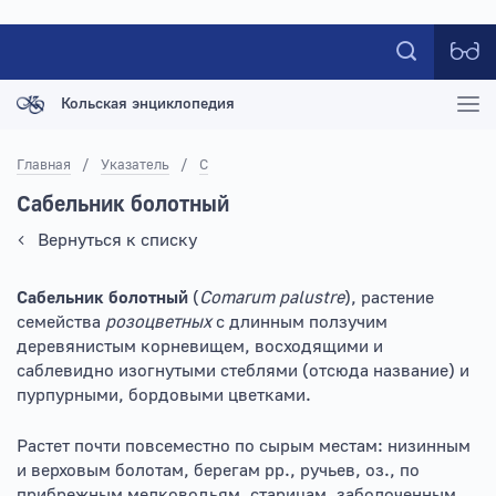
Кольская энциклопедия
Главная
/
Указатель
/
С
Сабельник болотный
Вернуться к списку
Сабельник болотный
(
Comarum palustre
), растение
семейства
розоцветных
с длинным ползучим
деревянистым корневищем, восходящими и
саблевидно изогнутыми стеблями (отсюда название) и
пурпурными, бордовыми цветками.
Растет почти повсеместно по сырым местам: низинным
и верховым болотам, берегам рр., ручьев, оз., по
прибрежным мелководьям, старицам, заболоченным