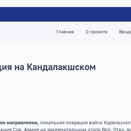
Главная
О проекте
Ввод
ция на Кандалакшском
ком направлении,
локальная операция войск
Карельског
ения Сов. Армии на заключительном этапе Вел. Отеч. в