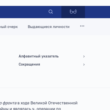
ный очерк
Выдающиеся личности
Алфавитный указатель
Сокращения
о фронта
в ходе Великой Отечественной
ойны и являлась ч. операции по