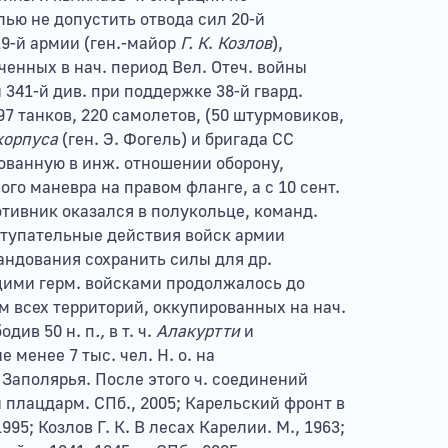
лью не допустить отвода сил 20-й
9-й армии (ген.-майор
Г. К
.
Козлов
),
енных в нач. период Вел. Отеч. войны
и 341-й див. при поддержке 38-й гвард.
 97 танков, 220 самолетов, (50 штурмовиков,
 корпуса
(ген. Э. Фогель) и бригада СС
дованную в инж. отношении оборону,
ого маневра на правом фланге, а с 10 сент.
ротивник оказался в полукольце, команд.
ступательные действия войск армии
андования сохранить силы для др.
щими герм. войсками продолжалось до
м всех территорий, оккупированных на нач.
одив 50 н. п
.,
в т. ч.
Алакуртти
и
е менее 7 тыс. чел. Н. о. на
аполярья. После этого ч. соединений
плацдарм. СПб., 2005; Карельский фронт в
95; Козлов Г. К. В лесах Карелии. М., 1963;