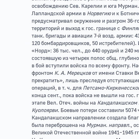
освобождению Сев. Карелии и юга Мурман
Лапландской армии в
Норвегию
и к Ботнич
предусматривал окружение и разгром 36-го
территорий и выход к гос. границе с
Финля
танк. бригады и авиации 7-й возд. армии: 4
120 бомбардировщиков, 50 истребителей). 
«Норд»: 36 тыс. чел., до 440 орудий и 240
состоявшую из четырех полос общ. глубиной
в бой вступили войска по всему фронту. На
фронтом
К. А. Мерецков
от имени Ставки В
прекратить», лишь преследуя отступающие
операций, в т. ч. для
Петсамо-Киркенесско
конца сент., пока войска не вышли на гос. 
этапе Вел. Отеч. войны на
Кандалакшском 
Куолоярви
. Боевые потери составили 5074 че
Кандалакшском направлении создала благ
была переброшена на
Мурман. направл
., о
Великой Отечественной войне 1941–1945 гг. 