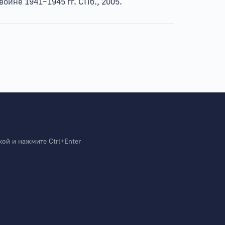
йне 1941–1945 гг. СПб., 2005.
й и нажмите Ctrl+Enter