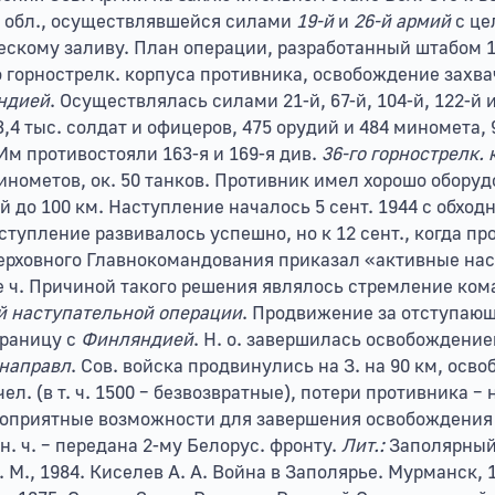
. обл., осуществлявшейся силами
19-й
и
26-й армий
с це
ескому заливу. План операции, разработанный штабом 1
 горнострелк. корпуса противника, освобождение захвач
ндией
. Осуществлялась силами 21-й, 67-й, 104-й, 122-й 
3,4 тыс. солдат и офицеров, 475 орудий и 484 миномета,
Им противостояли 163-я и 169-я див.
36-го горнострелк.
 минометов, ок. 50 танков. Противник имел хорошо обору
 до 100 км. Наступление началось 5 сент. 1944 с обходн
ступление развивалось успешно, но к 12 сент., когда п
ерховного Главнокомандования приказал «активные на
 ч. Причиной такого решения являлось стремление ком
й
наступательной операции
. Продвижение за отступаю
границу с
Финляндией
. Н. о. завершилась освобождение
направл
. Сов. войска продвинулись на З. на 90 км, освоб
л. (в т. ч. 1500 – безвозвратные), потери противника – н
оприятные возможности для завершения освобождения З
сн. ч. – передана 2-му Белорус. фронту.
Лит.:
Заполярный 
М., 1984. Киселев А. А. Война в Заполярье. Мурманск, 19