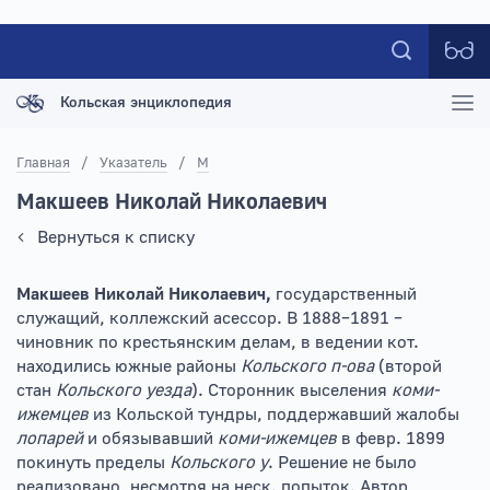
Кольская энциклопедия
Главная
/
Указатель
/
М
Макшеев Николай Николаевич
Вернуться к списку
Макшеев Николай Николаевич,
государственный
служащий, коллежский асессор. В 1888–1891 –
чиновник по крестьянским делам, в ведении кот.
находились южные районы
Кольского п-ова
(второй
стан
Кольского уезда
). Сторонник выселения
коми-
ижемцев
из Кольской тундры, поддержавший жалобы
лопарей
и обязывавший
коми-ижемцев
в февр. 1899
покинуть пределы
Кольского у
. Решение не было
реализовано, несмотря на неск. попыток. Автор