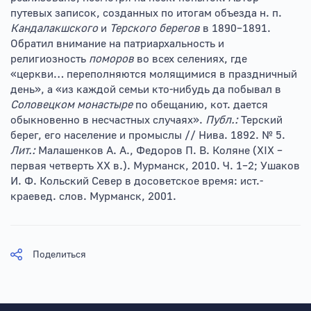
путевых записок, созданных по итогам объезда н. п.
Кандалакшского
и
Терского берегов
в 1890–1891.
Обратил внимание на патриархальность и
религиозность
поморов
во всех селениях, где
«церкви… переполняются молящимися в праздничный
день», а «из каждой семьи кто-нибудь да побывал в
Соловецком монастыре
по обещанию, кот. дается
обыкновенно в несчастных случаях».
Публ.:
Терский
берег, его население и промыслы // Нива. 1892. № 5.
Лит.:
Малашенков А. А., Федоров П. В. Коляне (XIX –
первая четверть XX в.). Мурманск, 2010. Ч. 1–2; Ушаков
И. Ф. Кольский Север в досоветское время: ист.-
краевед. слов. Мурманск, 2001.
Поделиться