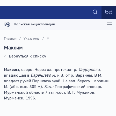
Кольская энциклопедия
Главная
/
Указатель
/
М
Максим
Вернуться к списку
Максим
, озеро. Через оз. протекает р.
Сидоровка
,
впадающая в
Баренцево м.
к З. от р. Варзины. В М.
впадает ручей Поршпахквуай. На зап. берегу – возвыш.
М. (абс. выс. 305 м).
Лит.:
Географический словарь
Мурманской области / авт.-сост. В. Г. Мужиков.
Мурманск, 1996.