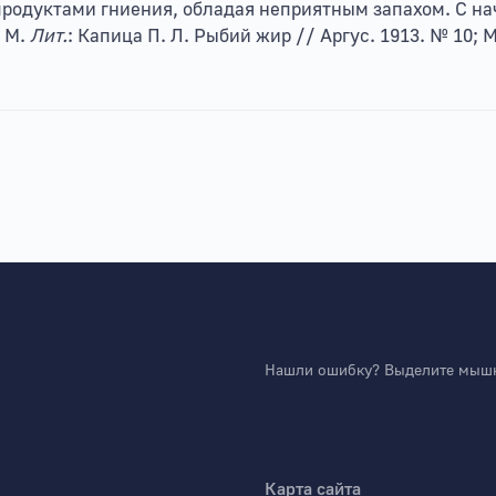
родуктами гниения, обладая неприятным запахом. С нач
 М.
Лит.
: Капица П. Л. Рыбий жир // Аргус. 1913. № 10;
Нашли ошибку? Выделите мышко
Карта сайта