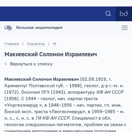
Кольская энциклопедия
Главная
/
Указатель
/
М
Макиевский Соломон Израилевич
Вернуться к списку
Макиевский Соломон Израилевич
(02.09.1919, г.
Кременчуг Полтавской губ. – 1998), геолог, д-р г.-м. н.
(1972). Окончил ЛГУ (1943), аспирантуру
КФ АН СССР
(1958). С 1944 – геолог, нач. партии треста
«Укргеолнеруд », в 1948–1956 – нач. партии, гл. инж.
Ёнской эксп. треста «Ленгеолнеруд», в 1959–1985 – м.
н. с., с. н. с. в
ГИ КФ АН СССР
. Специалист в обл.
геологии слюдоносных пегматитов, проблем их связи с
гранитными интрузиями и вмещающими породами,