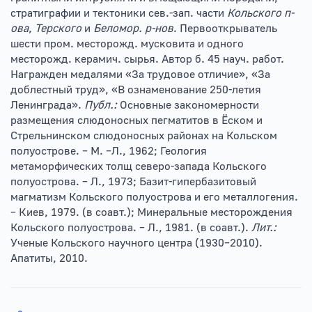
стратиграфии и тектоники сев.-зап. части
Кольского п-
ова
,
Терского
и
Беломор. р-нов
. Первооткрыватель
шести пром. месторожд. мусковита и одного
месторожд. керамич. сырья. Автор б. 45 науч. работ.
Награжден медалями «За трудовое отличие», «За
доблестный труд», «В ознаменование 250-летия
Ленинграда».
Публ.:
Основные закономерности
размещения слюдоносных пегматитов в Ёском и
Стрельнинском слюдоносных районах на Кольском
полуострове. – М. –Л., 1962; Геология
метаморфических толщ северо-запада Кольского
полуострова. – Л., 1973; Базит-гипербазитовый
магматизм Кольского полуострова и его металлогения.
– Киев, 1979. (в соавт.); Минеральные месторождения
Кольского полуострова. – Л., 1981. (в соавт.).
Лит.:
Ученые Кольского научного центра (1930–2010).
Апатиты, 2010.