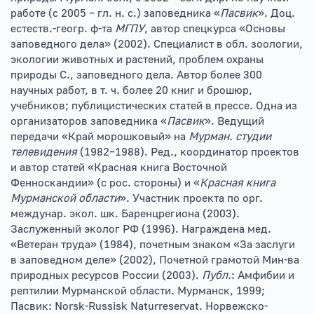
работе (с 2005 – гл. н. с.) заповедника «
Пасвик
». Доц.
естеств.-геогр. ф-та
МГПУ
, автор спецкурса «Основы
заповедного дела» (2002). Специалист в обл. зоологии,
экологии животных и растений, проблем охраны
природы С., заповедного дела. Автор более 300
научных работ, в т. ч. более 20 книг и брошюр,
учебников; публицистических статей в прессе. Одна из
организаторов заповедника «
Пасвик
». Ведущий
передачи «Край морошковый» на
Мурман. студии
телевидения
(1982–1988). Ред., координатор проектов
и автор статей «Красная книга Восточной
Фенноскандии» (с рос. стороны) и «
Красная книга
Мурманской области
». Участник проекта по орг.
междунар. экол. шк. Баренцрегиона (2003).
Заслуженный эколог РФ (1996). Награждена мед.
«Ветеран труда» (1984), почетным знаком «За заслуги
в заповедном деле» (2002), Почетной грамотой Мин-ва
природных ресурсов России (2003).
Публ.
: Амфибии и
рептилии Мурманской области. Мурманск, 1999;
Пасвик: Norsk-Russisk Naturreservat. Норвежско-