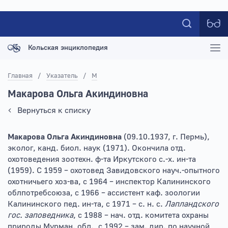
Кольская энциклопедия
Главная
/
Указатель
/
М
Макарова Ольга Акиндиновна
Вернуться к списку
Макарова Ольга Акиндиновна
(09.10.1937, г. Пермь),
эколог, канд. биол. наук (1971). Окончила отд.
охотоведения зоотехн. ф-та Иркутского с.-х. ин-та
(1959). С 1959 – охотовед Завидовского науч.-опытного
охотничьего хоз-ва, с 1964 – инспектор Калининского
облпотребсоюза, с 1966 – ассистент каф. зоологии
Калининского пед. ин-та, с 1971 – с. н. с.
Лапландского
гос. заповедника
, с 1988 – нач. отд. комитета охраны
природы Мурман. обл., с 1992 – зам. дир. по научной