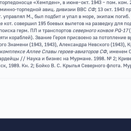
а торпедоносце «Хемпден», в июне–окт. 1943 – пом. ком. 2
й минно-торпедной авиц. дивизии ВВС
СФ
; 13 окт. 1943 
т. управлял М., был подбит и упал в море, экипаж погиб.
оде кот. совершил 195 боевых вылетов на разведку для по
поиска герм. ПЛ и транспортов
северного конвоя
PQ-17
яти кораблей). Звание Героя присвоено за потопление в
о Знамени (1943, 1943), Александра Невского (1943), Кр
комплексе Аллее Славы героев-авиаторов СФ
, именем 
вардейцы // Наука и бизнес на Мурмане. 1998. № 2; Крив
к, 1989. Кн. 2; Бойко В. С. Крылья Северного флота. Му