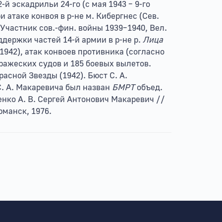
-й эскадрильи 24-го (с мая 1943 – 9-го
при атаке конвоя в р-не м. Кибергнес (Сев.
 Участник сов.-фин. войны 1939–1940, Вел.
ддержки частей 14-й армии в р-не р.
Лица
(1942), атак конвоев противника (согласно
ражеских судов и 185 боевых вылетов.
асной Звезды (1942). Бюст С. А.
С. А. Макаревича был назван
БМРТ
объед.
енко А. В. Сергей Антонович Макаревич //
рманск, 1976.