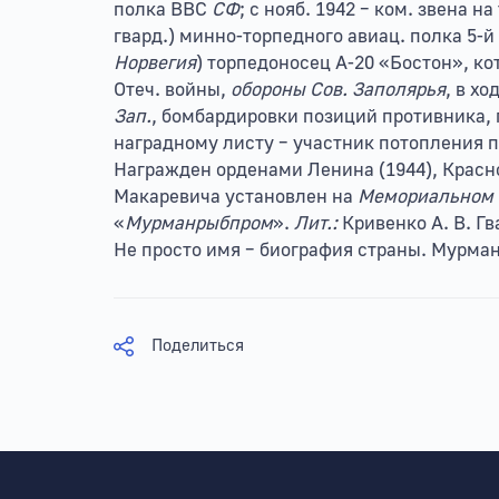
полка ВВС
СФ
; с нояб. 1942 – ком. звена н
гвард.) минно-торпедного авиац. полка 5-
Норвегия
) торпедоносец А-20 «Бостон», ко
Отеч. войны,
обороны Сов. Заполярья
, в х
Зап.
, бомбардировки позиций противника, 
наградному листу – участник потопления п
Награжден орденами Ленина (1944), Красног
Макаревича установлен на
Мемориальном 
«
Мурманрыбпром
».
Лит.:
Кривенко А. В. Г
Не просто имя – биография страны. Мурманс
Поделиться