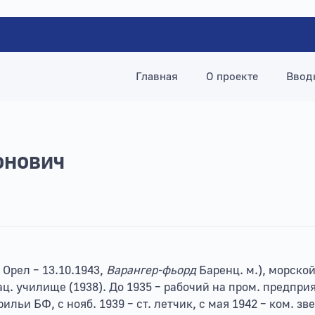
Главная
О проекте
Ввод
онович
. Орел – 13.10.1943,
Варангер-фьорд
Баренц. м.), морской
. училище (1938). До 1935 – рабочий на пром. предприят
ьи БФ, с нояб. 1939 – ст. летчик, с мая 1942 – ком. зв