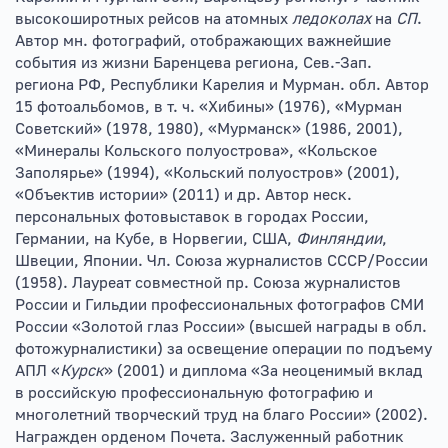
высокоширотных рейсов на атомных
ледоколах
на
СП
.
Автор мн. фотографий, отображающих важнейшие
события из жизни Баренцева региона, Сев.-Зап.
региона РФ, Республики Карелия и Мурман. обл. Автор
15 фотоальбомов, в т. ч. «Хибины» (1976), «Мурман
Советский» (1978, 1980), «Мурманск» (1986, 2001),
«Минералы Кольского полуострова», «Кольское
Заполярье» (1994), «Кольский полуостров» (2001),
«Объектив истории» (2011) и др. Автор неск.
персональных фотовыставок в городах России,
Германии, на Кубе, в Норвегии, США,
Финляндии
,
Швеции, Японии. Чл. Союза журналистов СССР/России
(1958). Лауреат совместной пр. Союза журналистов
России и Гильдии профессиональных фотографов СМИ
России «Золотой глаз России» (высшей награды в обл.
фотожурналистики) за освещение операции по подъему
АПЛ «
Курск
» (2001) и диплома «За неоценимый вклад
в российскую профессиональную фотографию и
многолетний творческий труд на благо России» (2002).
Награжден орденом Почета. Заслуженный работник