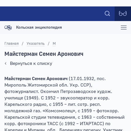
Кольская энциклопедия
Главная
/
Указатель
/
М
Майстерман Семен Аронович
Вернуться к списку
Майстерман Семен Аронович
(17.01.1932, пос.
Мирополь Житомирской обл. Укр. ССР),
фотожурналист. Окончил Петрозаводское худож.
училище (1949). С 1952 – звукооператор и корр.
Карельского радио, с 1955 – лит. сотр. респ.
молодежной газ. «Комсомолец», с 1959 – фотокорр.
Карельской студии телевидения, с 1963 – собственный
корр. фотохроники ТАСС (с 1992 – ИТАРТАСС) по
Карелии и Мурман. обл., Баренцеву региону. Участник