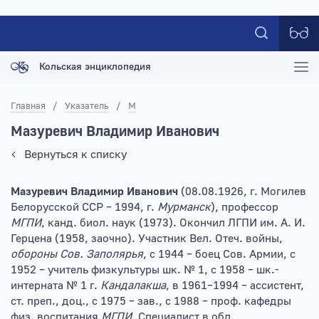
Кольская энциклопедия
Главная
/
Указатель
/
М
Мазуревич Владимир Иванович
Вернуться к списку
Мазуревич Владимир Иванович
(08.08.1926, г. Могилев
Белорусской ССР – 1994, г.
Мурманск
), профессор
МГПИ
, канд. биол. наук (1973). Окончил ЛГПИ им. А. И.
Герцена (1958, заочно). Участник Вел. Отеч. войны,
обороны Сов. Заполярья
, с 1944 – боец Сов. Армии, с
1952 – учитель физкультуры шк. № 1, с 1958 – шк.-
интерната № 1 г.
Кандалакша
, в 1961–1994 – ассистент,
ст. преп., доц., с 1975 – зав., с 1988 – проф. кафедры
физ. воспитания
МГПИ
. Специалист в обл.