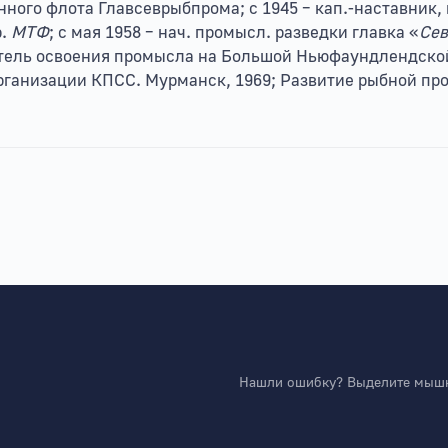
анного флота Главсеврыбпрома; с 1945 – кап.-наставник, к
р.
МТФ
; с мая 1958 – нач. промысл. разведки главка «
Се
итель освоения промысла на Большой Ньюфаундлендско
рганизации КПСС. Мурманск, 1969; Развитие рыбной пр
Нашли ошибку? Выделите мышко