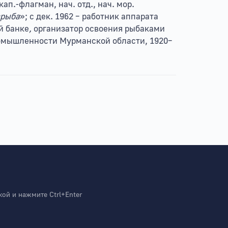
ап.-флагман, нач. отд., нач. мор.
врыба
»; с дек. 1962 – работник аппарата
й банке
,
организатор освоения рыбаками
омышленности Мурманской области, 1920–
й и нажмите Ctrl+Enter