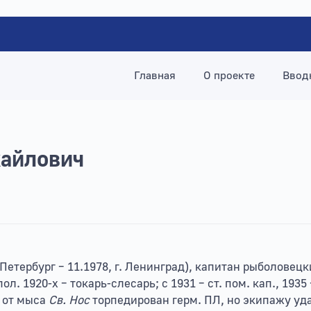
Главная
О проекте
Ввод
айлович
.-Петербург – 11.1978, г. Ленинград), капитан рыболовец
. 1920-х – токарь-слесарь; с 1931 – ст. пом. кап., 1935 –
. от мыса
Св. Нос
торпедирован герм. ПЛ, но экипажу уд