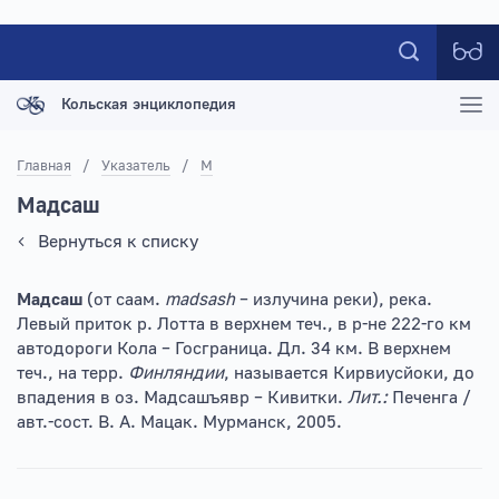
Кольская энциклопедия
Главная
/
Указатель
/
М
Мадсаш
Вернуться к списку
Мадсаш
(от саам.
madsash
– излучина реки), pека.
Левый приток р. Лотта в верхнем теч., в р-не 222-го км
автодороги Кола – Госграница. Дл. 34 км. В верхнем
теч., на терр.
Финляндии
, называется Кирвиусйоки, до
впадения в оз. Мадсашъявр – Кивитки.
Лит.:
Печенга /
авт.-сост. В. А. Мацак. Мурманск, 2005.