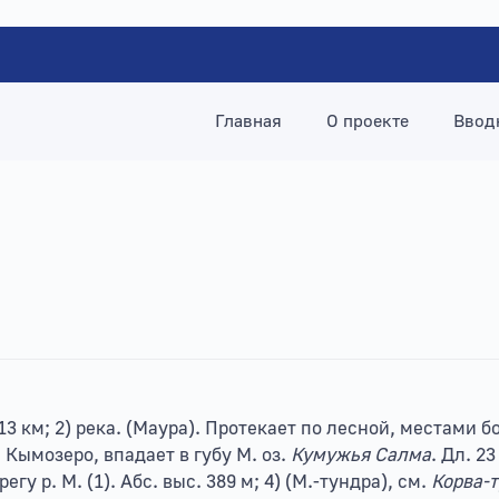
Главная
О проекте
Ввод
 13 км; 2) река. (Маура). Протекает по лесной, местами
. Кымозеро, впадает в губу М. оз.
Кумужья Салма
. Дл. 2
у р. М. (1). Абс. выс. 389 м; 4) (М.-тундра), см.
Корва-т