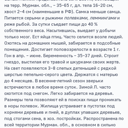
на терр. Мурман. обл., – 35–65 г, дл. тела 16–20 см,
хвост 2–4 см (наименьшие в РФ). Самка меньше самца.
Питается серыми и рыжими
полевками
,
леммингами
и
реже рыбой. За сутки съедает пищи до 40 %
собственного веса. Насытившись, выедает у добычи
только мозг. Ест яйца птиц. Часто селится возле людей.
Охотясь на домашних мышей, забирается в подсобные
помещения. Достигает половозрелости в возрасте 1 г.
Гон в апр. – июне. Беременность – 35–37 дней. Строит
гнездо, выстилая его травой и шкурками своих жертв.
На свет появляются 3–8 слепых детенышей с редкой
шерстью пепельно-серого цвета. Держатся с матерью
до 4 месяцев. В весенне-летний сезон зверьки
встречаются в любое время суток. Зимой Л. часто
охотится под снегом. Легко забирается на деревья.
Размеры тела позволяют ей в поисках пищи проникать
в норы полевок. Жилища устраивает в пустотах под
корнями деревьев и пней, в дуплах упавших деревьев,
под стогами сена, в хоз. постройках. Распространена по
всей территории Мурман. обл., в основном в сильно