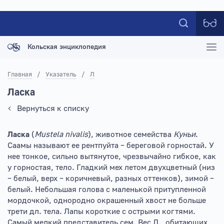
Кольская энциклопедия
Главная
/
Указатель
/
Л
Ласка
Вернуться к списку
Ласка
(
Mustela nivalis
), животное семейства
Куньи
.
Саамы называют ее рентпуйта – береговой горностай. У
нее тонкое, сильно вытянутое, чрезвычайно гибкое, как
у горностая, тело. Гладкий мех летом двухцветный (низ
– белый, верх – коричневый, разных оттенков), зимой –
белый. Небольшая голова с маленькой притупленной
мордочкой, однородно окрашенный хвост не больше
трети дл. тела. Лапы короткие с острыми когтями.
Самый мелкий представитель сем. Вес Л., обитающих