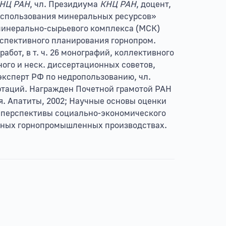
НЦ РАН
, чл. Президиума
КНЦ РАН
, доцент,
о использования минеральных ресурсов»
 минерально-сырьевого комплекса (МСК)
рспективного планирования горнопром.
абот, в т. ч. 26 монографий, коллективного
ного и неск. диссертационных советов,
ксперт РФ по недропользованию, чл.
ертаций. Награжден Почетной грамотой РАН
. Апатиты, 2002; Научные основы оценки
е перспективы социально-экономического
анных горнопромышленных производствах.