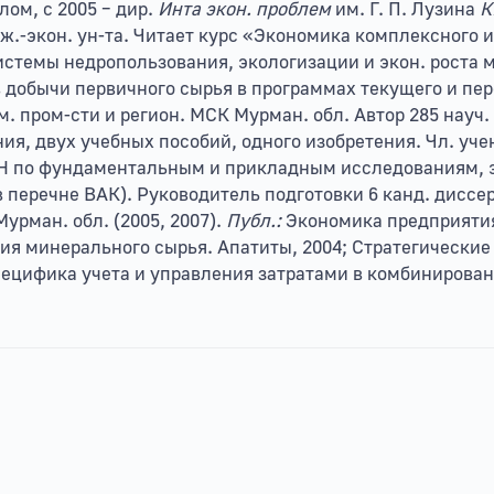
елом, с 2005 – дир.
Инта экон. проблем
им. Г. П. Лузина
К
 инж.-экон. ун-та. Читает курс «Экономика комплексног
системы недропользования, экологизации и экон. роста
добычи первичного сырья в программах текущего и пе
 пром-сти и регион. МСК Мурман. обл. Автор 285 науч. р
ия, двух учебных пособий, одного изобретения. Чл. уче
АН по фундаментальным и прикладным исследованиям, э
 в перечне ВАК). Руководитель подготовки 6 канд. дисс
урман. обл. (2005, 2007).
Публ.:
Экономика предприятия
я минерального сырья. Апатиты, 2004; Стратегически
Специфика учета и управления затратами в комбиниров