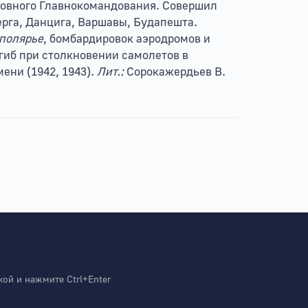
рховного Главнокомандования. Совершил
ерга, Данцига, Варшавы, Будапешта.
аполярье
, бомбардировок аэродромов и
огиб при столкновении самолетов в
ени (1942, 1943).
Лит.:
Сорокажердьев В.
й и нажмите Ctrl+Enter