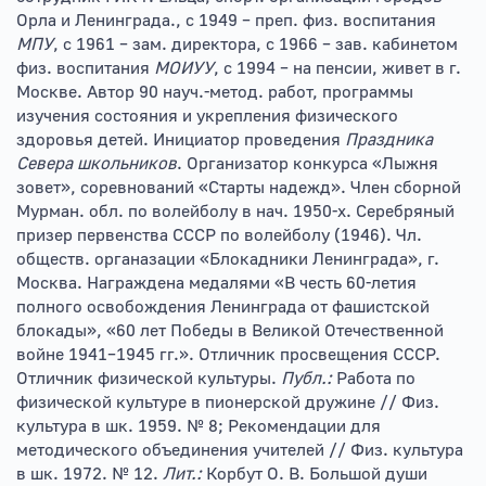
Орла и Ленинграда., с 1949 – преп. физ. воспитания
МПУ
, с 1961 – зам. директора, с 1966 – зав. кабинетом
физ. воспитания
МОИУУ
, с 1994 – на пенсии, живет в г.
Москве. Автор 90 науч.-метод. работ, программы
изучения состояния и укрепления физического
здоровья детей. Инициатор проведения
Праздника
Севера школьников
. Организатор конкурса «Лыжня
зовет», соревнований «Старты надежд». Член сборной
Мурман. обл. по волейболу в нач. 1950-х. Серебряный
призер первенства СССР по волейболу (1946). Чл.
обществ. органазации «Блокадники Ленинграда», г.
Москва. Награждена медалями «В честь 60-летия
полного освобождения Ленинграда от фашистской
блокады», «60 лет Победы в Великой Отечественной
войне 1941–1945 гг.». Отличник просвещения СССР.
Отличник физической культуры.
Публ.:
Работа по
физической культуре в пионерской дружине // Физ.
культура в шк. 1959. № 8; Рекомендации для
методического объединения учителей // Физ. культура
в шк. 1972. № 12.
Лит.:
Корбут О. В. Большой души