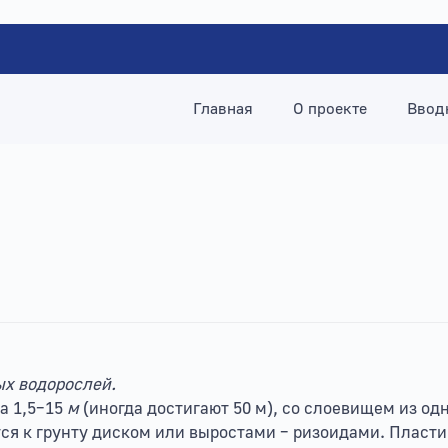
Главная
О проекте
Ввод
ых водорослей.
а 1,5–15
м
(иногда достигают 50 м), со слоевищем из о
тся к грунту диском или выростами – ризоидами. Пласт