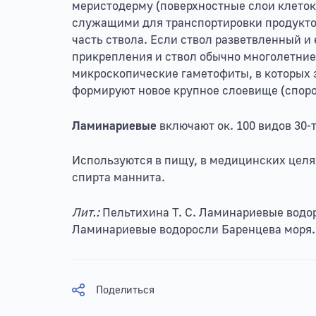
меристодерму (поверхностные слои клеток
служащими для транспортировки продукто
часть ствола. Если ствол разветвленный и 
прикрепления и ствол обычно многолетние
микроскопические гаметофиты, в которых з
формируют новое крупное слоевище (споро
Ламинариевые
включают ок. 100 видов 30-т
Используются в пищу, в медицинских целях
спирта маннита.
Лит.:
Пельтихина Т. С. Ламинариевые водор
Ламинариевые водоросли Баренцева моря. 
Поделиться