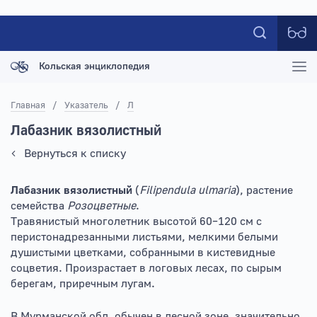
Кольская энциклопедия
Главная
/
Указатель
/
Л
Лабазник вязолистный
Вернуться к списку
Лабазник вязолистный
(
Filipendula ulmaria
), растение
семейства
Розоцветные
.
Травянистый многолетник высотой 60–120 см с
перистонадрезанными листьями, мелкими белыми
душистыми цветками, собранными в кистевидные
соцветия. Произрастает в логовых лесах, по сырым
берегам, приречным лугам.
В Мурманской обл. обычен в лесной зоне, значительно