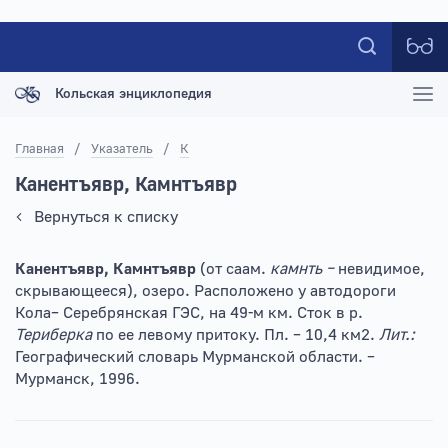
Кольская энциклопедия
Главная
/
Указатель
/
К
Канентъявр, Камнтъявр
Вернуться к списку
Канентъявр, Камнтъявр
(от саам.
камнть –
невидимое,
скрывающееся), озеро. Расположено у автодороги
Кола– Серебрянская ГЭС, на 49-м км. Сток в р.
Териберка
по ее левому притоку. Пл. – 10,4 км2.
Лит.:
Географический словарь Мурманской области. –
Мурманск, 1996.