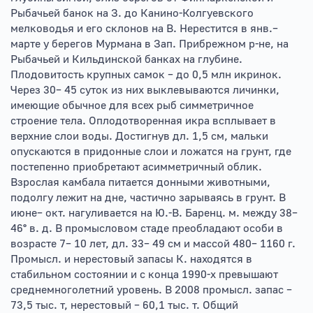
Рыбачьей банок на З. до Канино-Колгуевского
мелководья и его склонов на В. Нерестится в янв.–
марте у берегов Мурмана в Зап. Прибрежном р-не, на
Рыбачьей и Кильдинской банках на глубине.
Плодовитость крупных самок – до 0,5 млн икринок.
Через 30– 45 суток из них выклевываются личинки,
имеющие обычное для всех рыб симметричное
строение тела. Оплодотворенная икра всплывает в
верхние слои воды. Достигнув дл. 1,5 см, мальки
опускаются в придонные слои и ложатся на грунт, где
постепенно приобретают асимметричный облик.
Взрослая камбала питается донными животными,
подолгу лежит на дне, частично зарываясь в грунт. В
июне– окт. нагуливается на Ю.-В. Баренц. м. между 38–
46° в. д. В промысловом стаде преобладают особи в
возрасте 7– 10 лет, дл. 33– 49 см и массой 480– 1160 г.
Промысл. и нерестовый запасы К. находятся в
стабильном состоянии и с конца 1990-х превышают
среднемноголетний уровень. В 2008 промысл. запас –
73,5 тыс. т, нерестовый – 60,1 тыс. т. Общий