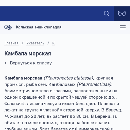
Кольская энциклопедия
Главная
/
Указатель
/
К
Камбала морская
Вернуться к списку
Камбала морская
(Pleuronectes platessa),
крупная
промысл. рыба сем. Камбаловых
(Pleuronectidae).
Асимметричное тело с глазами, расположенными на
одной окрашенной и покрытой чешуей стороне; др.,
«слепая», лишена чешуи и имеет бел. цвет. Плавает и
лежит на грунте «глазной» стороной кверху. В
Баренц.
м.
живет до 20 лет, вырастает до 80 см. В Баренц. м.
обитает на мелководьях, отходя на более значит.
глубины зимой, близ берегов от Финмаркенской и