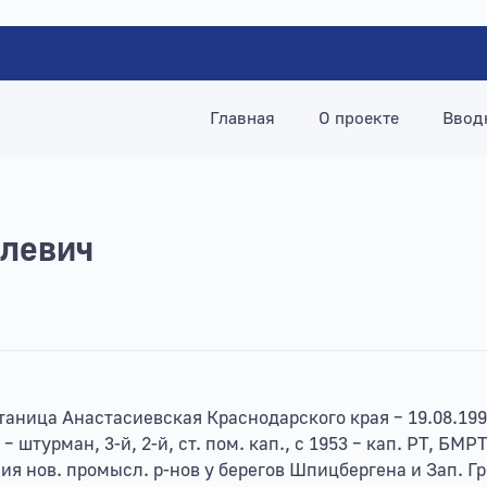
Главная
О проекте
Ввод
левич
станица Анастасиевская Краснодарского края – 19.08.199
0 – штурман, 3-й, 2-й, ст. пом. кап., с 1953 – кап. РТ, БМР
ения нов. промысл. р-нов у берегов Шпицбергена и Зап. 