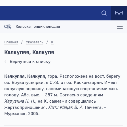
Кольская энциклопедия
Главная
/
Указатель
/
К
Калкупяя, Калкупя
Вернуться к списку
Калкупяя, Калкупя,
гора. Расположена на вост. берегу
оз. Воуватусъярви, к С.-З. от оз. Каскамаярви. Имеет
округлую вершину, напоминающую очертаниями жен.
голову. Абс. выс. – 357 м. Согласно сведениям
Харузина Н. Н.,
на К. саамами совершались
жертвоприношения.
Лит.: Мацак В. А.
Печенга. –
Мурманск, 2005.