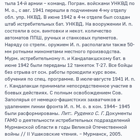
тыла 14-й армии – команд. Погран. войсками УНКВД по
М. о., с авг. 1941 перешли в подчинение 4-му отделу
обл. упр. НКВД. В июне 1942 в 4-м отделе был создан
штаб истребительных бат. УНКВД. На вооружении И. п.
состояли в осн. винтовки и некот. количество
автоматов ППШ, ручных и станковых пулеметов.
Наряду со стрелк. оружием И. п. располагали также 50-
мм ротными минометами местного производства.
Мурм. истребительному п. и Кандалакшскому бат. в
июне 1942 были переданы 12 танкеток Т-27. Все бойцы
без отрыва от осн. работы проходили курс воен.
обучения по спец. программе. В июле-августе 1941 И. п.
г. Кандалакши принимали непосредственное участие в
боевых действиях. С полным освобождением Сов.
Заполярья от немецко-фашистских захватчиков и
удалением линии фронта И. п. М. о. в кон. 1944– 1945
были расформированы.
Лит:. Руденко С. Г.
Документы
ГАМО о деятельности истребительных подразделений
Мурманской области в годы Великой Отечественной
войны // II Ушаковские чтения. – Мурманск, 2005.