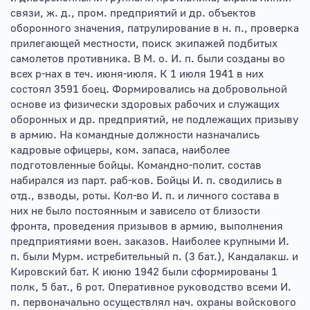
связи, ж. д., пром. предприятий и др. объектов
оборонного значения, патрулирование в н. п., проверка
прилегающей местности, поиск экипажей подбитых
самолетов противника. В М. о. И. п. были созданы во
всех р-нах в теч. июня-июля. К 1 июля 1941 в них
состоял 3591 боец. Формировались на добровольной
основе из физически здоровых рабочих и служащих
оборонных и др. предприятий, не подлежащих призыву
в армию. На командные должности назначались
кадровые офицеры, ком. запаса, наиболее
подготовленные бойцы. Командно-полит. состав
набирался из парт. раб-ков. Бойцы И. п. сводились в
отд., взводы, роты. Кол-во И. п. и личного состава в
них не было постоянным и зависело от близости
фронта, проведения призывов в армию, выполнения
предприятиями воен. заказов. Наиболее крупными И.
п. были Мурм. истребительный п. (3 бат.), Кандалакш. и
Кировский бат. К июню 1942 были сформированы 1
полк, 5 бат., 6 рот. Оперативное руководство всеми И.
п. первоначально осуществлял нач. охраны войскового