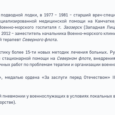
подводной лодки, в 1977 – 1981 – старший врач-специ
ециализированной медицинской помощи на Камчатке
Военно-морского госпиталя г.
Заозерск
(Западная Лица
с 2012 – заместитель начальника Военно-морского клин
ый терапевт
Северного флота
.
тику более 15-ти новых методик лечения больных. Р
й стационарной помощи на
Северном флоте
, внедрени
ных работ по проблемам терапии и организации военно
», медалью ордена «За заслуги перед Отечеством»
II
й пневмонии у военнослужащих в условиях локальных в
орстве).