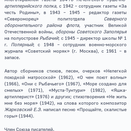
артиллерийского полка
, с 1942 – сотрудник газеты «За
честь Родины», в 1943 – 1945 – редактор газеты
«Североморец» политотдела
Северного
оборонительного района флота
, участник Великой
Отечественной войны,
обороны Советского Заполярья
на полуострове
Рыбачий
; с 1945 – директор школы № 1
г.
Полярный
; с 1948 – сотрудник военно-морского
журнала «Советский моряк» (г. Москва), с 1961 – в
запасе.
Автор сборников стихов, песен, очерков «Нелегкой
походкой матросской» (1962), «О чем поют волны»
(1966), «Они с Рыбачьего» (1967), «Море создано для
смелых» (1971), «Муста-Тунтури» (1982), «Яшка-
артиллерист» (1976) и других; стихотворения «Не жить
мне без моря» (1942), на слова которого композитор
Жарковский Е.Э
. написал песню «Прощайте, скалистые
горы» (1944).
Член Союза писателей.