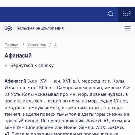
Кольская энциклопедия
Главная
/
Указатель
/
А
Афанасий
Вернуться к списку
Афанасий
(кон. XVI – нач. XVII в.), мореход из г. Колы.
Известно, что 1605 в г. Самаре «поморенин, именем А.»
из Усть-Колы «сказывал про мн. мор. дивные чудеса, а
про иные слыхал… ездил он по м. на мор. судах 17 лет,
и ходил в темную землю, и тамо тьма стоит, что гора
темная, издали поверх тьмы тоя видать горы снежные в
красный день». По предположению
Визе В
.
Ю
., «темная
земля» – Шпицберген или Новая Земля.
Лит.
:
Визе В
.
Ю
. Русские полярные мореходы из промышленных,