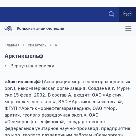
Кольская энциклопедия
Главная
/
Указатель
/
А
Арктикшельф
Вернуться к списку
«Арктикшельф»
(Ассоциация мор. геологоразведочных
орг.), некоммерческая организация. Создана в г. Мурм-
ске 15 февр. 2002. В состав А. входят: ОАО «Арктич.
мор. инж.-геол. эксп.», ЗАО «Арктикшельнефтегаз»,
ФГУП «Арктикморнефтегазразведка», ОАО «Мор.
арктич. геолого-разведочная эксп.», ОАО
«Севморнефтегеофизика», государственное
федеральное унитарное научно-производ. предприятие
по мор. геолого-разведочным работам «Севморгео».