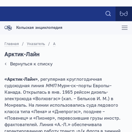
Кольская энциклопедия
Главная
/
Указатель
/
А
Арктик-Лайн
Вернуться к списку
«Арктик-Лайн»
, регулярная круглогодичная
судоходная линия
ММП
Мурм-ск–порты Европы–
Канада. Открылась в янв. 1965 рейсом дизель-
электрохода «Волховгэс» (кап. – Бельков И. М.) в
Монреаль. На линии использовались суда ледового
класса типа «Лена» и «Днепрогэс», позднее –
«Повенец» и «Пионер», перевозившие грузы иностр.
фрахтователей. Линия «А.-Л.» обеспечивала
гарантированную работу трансп.-л/к флота в зимний