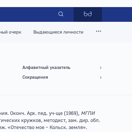
ный очерк
Выдающиеся личности
Алфавитный указатель
Сокращения
ния. Оконч. Арх. пед. уч-ще (1969),
МГПИ
стических кружков, методист, зам. дир. обл.
иж. «Отечество мое – Кольск. земля».