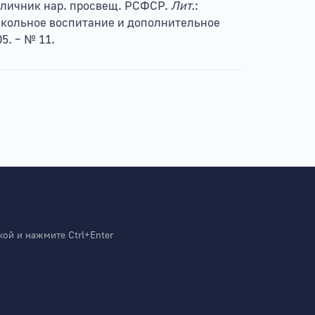
тличник нар. просвещ. РСФСР.
Лит.
:
школьное воспитание и дополнительное
5. – № 11.
й и нажмите Ctrl+Enter