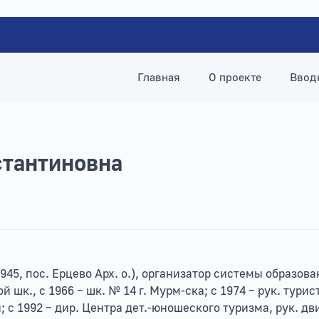
Главная
О проекте
Ввод
стантиновна
1945, пос. Ерцево Арх. о.), организатор системы образова
й шк., с 1966 – шк. № 14 г. Мурм-ска; с 1974 – рук. тури
 с 1992 – дир. Центра дет.-юношеского туризма, рук. дв