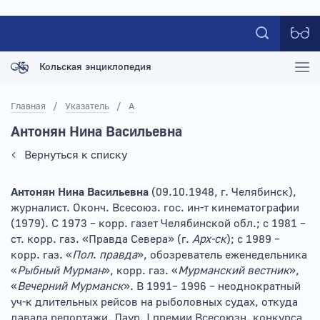
Кольская энциклопедия
Главная
/
Указатель
/
А
Антонян Нина Васильевна
Вернуться к списку
Антонян Нина Васильевна
(09.10.1948, г. Челябинск),
журналист. Оконч. Всесоюз. гос. ин-т кинематографии
(1979). С 1973 – корр. газет Челябинской обл.; с 1981 –
ст. корр. газ. «Правда Севера» (г.
Арх-ск
); с 1989 –
корр. газ. «
Пол
.
правда
», обозреватель еженедельника
«
Рыбный Мурман
», корр. газ. «
Мурманский вестник
»,
«
Вечерний Мурманск
». В 1991– 1996 – неоднократный
уч-к длительных рейсов на рыболовных судах, откуда
давала репортажи. Лаур. I премии Всесоюзн. конкурса