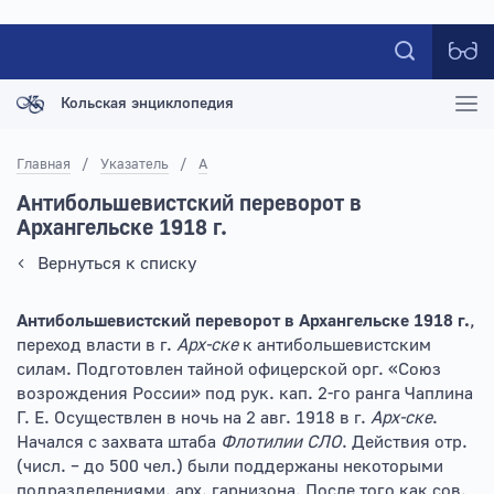
Кольская энциклопедия
Главная
/
Указатель
/
А
Антибольшевистский переворот в
Архангельске 1918 г.
Вернуться к списку
Антибольшевистский переворот в Архангельске 1918 г.
,
переход власти в г.
Арх-ске
к антибольшевистским
силам. Подготовлен тайной офицерской орг. «Союз
возрождения России» под рук. кап. 2-го ранга Чаплина
Г. Е. Осуществлен в ночь на 2 авг. 1918 в г.
Арх-ске
.
Начался с захвата штаба
Флотилии СЛО
. Действия отр.
(числ. – до 500 чел.) были поддержаны некоторыми
подразделениями. арх. гарнизона. После того как сов.