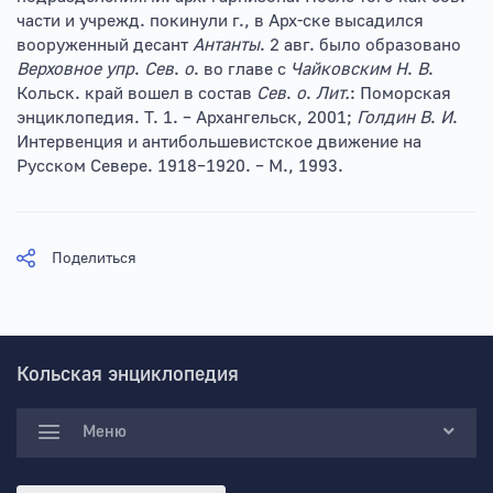
части и учрежд. покинули г., в Арх-ске высадился
вооруженный десант
Антанты
. 2 авг. было образовано
Верховное упр
.
Сев
.
о
. во главе с
Чайковским Н
.
В
.
Кольск. край вошел в состав
Сев
.
о
.
Лит.
: Поморская
энциклопедия. Т. 1. – Архангельск, 2001;
Голдин В
.
И
.
Интервенция и антибольшевистское движение на
Русском Севере. 1918–1920. – М., 1993.
Поделиться
Кольская энциклопедия
Меню