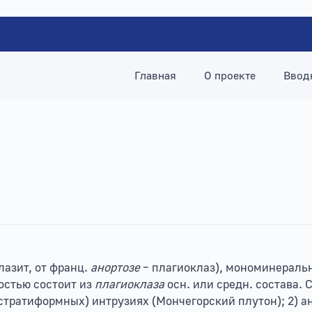
Главная
О проекте
Ввод
лазит, от франц.
анортозе
– плагиоклаз), мономинеральн
остью состоит из
плагиоклаза
осн. или средн. состава. 
тратиформных) интрузиях (Мончегорский плутон); 2) а