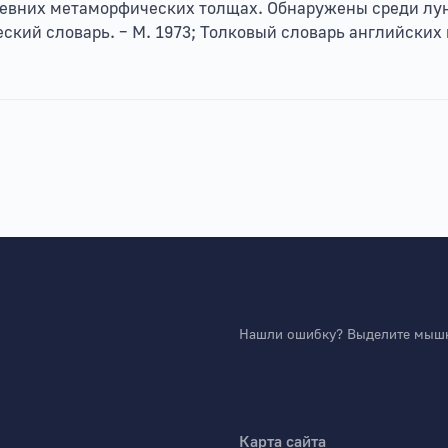
ревних метаморфических толщах. Обнаружены среди лу
еский словарь. – М. 1973; Толковый словарь английских 
Нашли ошибку? Выделите мышко
Карта сайта