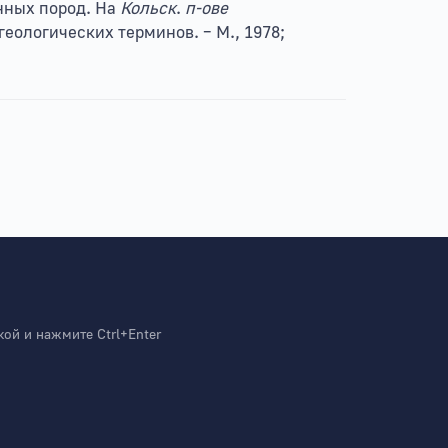
нных пород. На
Кольск
.
п-ове
геологических терминов. – М., 1978;
й и нажмите Ctrl+Enter