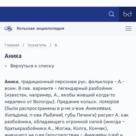
Кольская энциклопедия
Главная
/
Указатель
/
А
Аника
Вернуться к списку
Аника
, традиционный персонаж рус. фольклора – А.-
воин. В сев. варианте – легендарный разбойник
(известен, например, А., якобы живший когда-то
недалеко от Вологды). Предания кольск.
поморов
(были распространены в р-не о-вов
Аникиевых
,
Кильдина
, п-ова
Рыбачий
, губы Печенга) рисуют А. как
разбойника, обладающего огромной силой (иногда –
братьяразбойники А., Жогжа, Колга, Кончак),
живущего на о-ве (впоследствии –
Аникиевы о-ва
) и