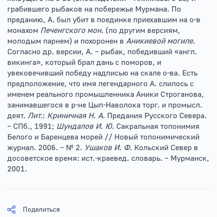
грабившего рыбаков на побережье Мурмана. По
преданию, А. был убит в поединке приехавшим на о-в
монахом
Печенгского мон
. (по другим версиям,
молодым парнем) и похоронен в
Аникиевой могиле
.
Согласно др. версии, А. – рыбак, победивший «англ.
викинга», который брал дань с поморов, и
увековечивший победу надписью на скале о-ва. Есть
предположение, что имя легендарного А. слилось с
именем реального промышленника Аники Строганова,
занимавшегося в р-не Цып-Наволока торг. и промысл.
деят.
Лит.
:
Криничная Н
.
А
. Предания Русского Севера.
– СПб., 1991;
Шундалов И
.
Ю
. Сакральная топонимия
Белого и Баренцева морей // Новый топонимический
журнал. 2006. – № 2.
Ушаков И
.
Ф
. Кольский Север в
досоветское время: ист.-краевед. словарь. – Мурманск,
2001.
Поделиться