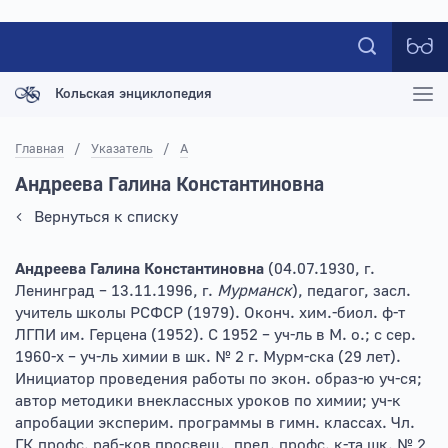
Кольская энциклопедия
Главная
/
Указатель
/
А
Андреева Галина Константиновна
Вернуться к списку
Андреева Галина Константиновна
(04.07.1930, г.
Ленинград – 13.11.1996, г.
Мурманск
), педагог, засл.
учитель школы РСФСР (1979). Оконч. хим.-биол. ф-т
ЛГПИ им. Герцена (1952). С 1952 – уч-ль в М. о.; с сер.
1960-х – уч-ль химии в шк. № 2 г. Мурм-ска (29 лет).
Инициатор проведения работы по экон. образ-ю уч-ся;
автор методики внеклассных уроков по химии; уч-к
апробации эксперим. программы в гимн. классах. Чл.
ГК профс. раб-ков просвещ., пред. профс. к-та шк. № 2,