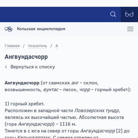
Кольская энциклопедия
Главная
/
Указатель
/
А
Ангвундасчорр
Вернуться к списку
Ангвундасчорр
(от саамских
анг
– склон,
возвышенность,
вунтас
– песок,
чорр
– горный хребет):
1) горный хребет.
Расположен в западной части
Ловозерских тундр
,
являясь их высочайшей частью. Абсолютная высота
(гора
Ангвундасчорр
) – 1116 м.
Тянется в с юга на север от горы
Ангвундасчорр
[2] до
горы
Кедыкварпахк
. С севера отделен от