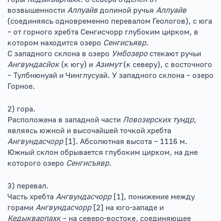
возвышенности
Аллуайв
долиной ручья
Аллуайв
(соединяясь одновременно перевалом Геологов), с юга
– от горного хребта Сенгисчорр глубоким цирком, в
котором находится озеро
Сенгисъявр
.
С западного склона в озеро
Умбозеро
стекают ручьи
Ангвундасйок
(к югу) и
Азимут
(к северу), с восточного
– Тулбнюнуай и Чинглусуай. У западного склона – озеро
Горное.
2) гора.
Расположена в западной части
Ловозерских тундр
,
являясь южной и высочайшей точкой хребта
Ангвундасчорр
[1]. Абсолютная высота – 1116 м.
Южный склон обрывается глубоким цирком, на дне
которого озеро
Сенгисъявр
.
3) перевал.
Часть хребта
Ангвундасчорр
[1], понижение между
горами
Ангвундасчорр
[2] на юго-западе и
Кедыкварпахк
– на северо-востоке, соединяющее