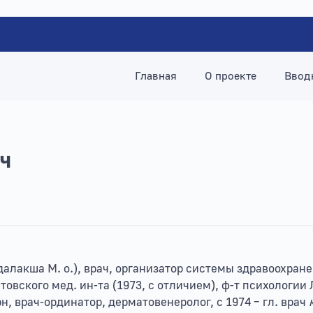
Главная
О проекте
Ввод
ч
андалакша М. о.), врач, организатор системы здравоохра
атовского мед. ин-та (1973, с отличием), ф-т психологии 
н, врач-ординатор, дерматовенеролог, с 1974 – гл. врач