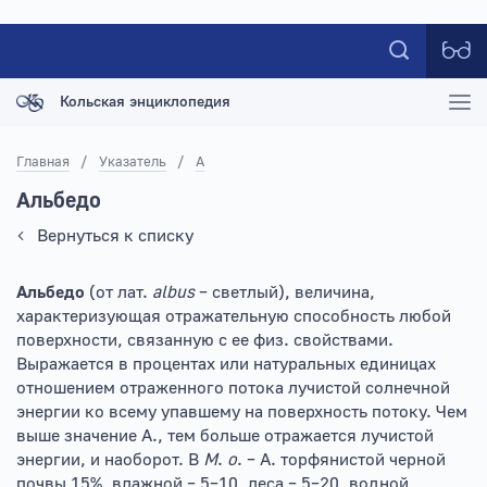
Кольская энциклопедия
Главная
/
Указатель
/
А
Альбедо
Вернуться к списку
Альбедо
(от лат.
albus
– светлый), величина,
характеризующая отражательную способность любой
поверхности, связанную с ее физ. свойствами.
Выражается в процентах или натуральных единицах
отношением отраженного потока лучистой солнечной
энергии ко всему упавшему на поверхность потоку. Чем
выше значение А., тем больше отражается лучистой
энергии, и наоборот. В
М
.
о
. – А. торфянистой черной
почвы 15%, влажной – 5–10, леса – 5–20, водной