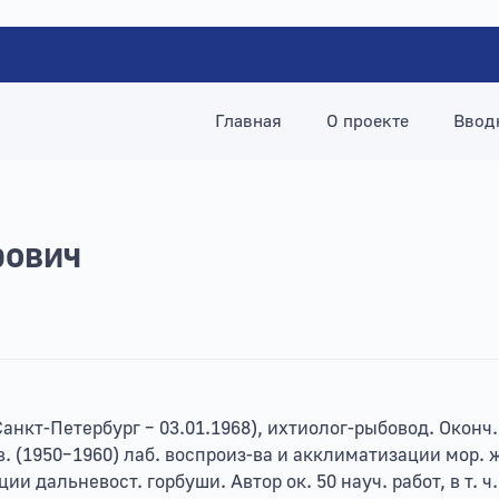
Главная
О проекте
Ввод
рович
 Санкт-Петербург – 03.01.1968), ихтиолог-рыбовод. Оконч.
зав. (1950–1960) лаб. воспроиз-ва и акклиматизации мор
ии дальневост. горбуши. Автор ок. 50 науч. работ, в т. ч