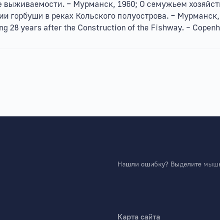
е выживаемости. – Мурманск, 1960; О семужьем хозяйств
и горбуши в реках Кольского полуострова. – Мурманск,
g 28 years after the Construction of the Fishway. – Copen
Нашли ошибку? Выделите мышко
Карта сайта